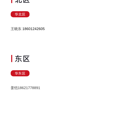
华北区
王晓东
18601242605
东区
华东区
姜恺18621778891