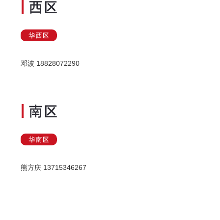
西区
华西区
邓波 18828072290
南区
华南区
熊方庆 13715346267