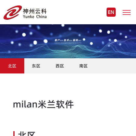
EN
北区
东区
西区
南区
milan米兰软件
北区