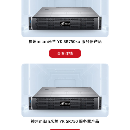
神州milan米兰 YK SR750xa 服务器产品
查看详情
神州milan米兰 YK SR750 服务器产品