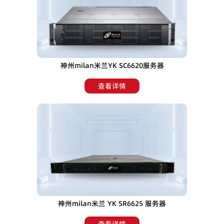
神州milan米兰YK SC6620服务器
查看详情
神州milan米兰 YK SR6625 服务器
查看详情