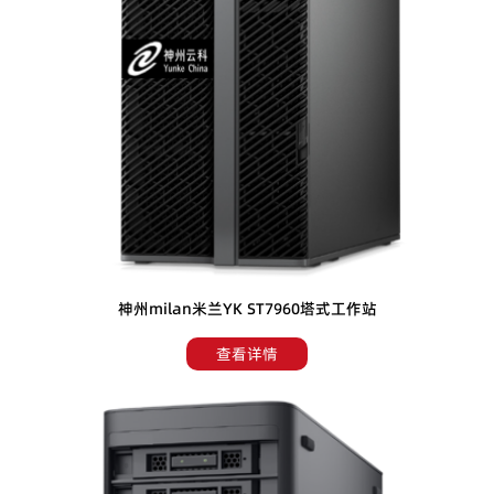
神州milan米兰YK ST7960塔式工作站
查看详情