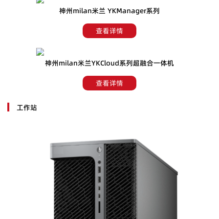
神州milan米兰 YKManager系列
查看详情
神州milan米兰YKCloud系列超融合一体机
查看详情
工作站